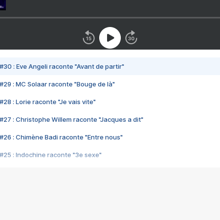
#30 : Eve Angeli raconte "Avant de partir"
#29 : MC Solaar raconte "Bouge de là"
28 : Lorie raconte "Je vais vite"
#27 : Christophe Willem raconte "Jacques a dit"
#26 : Chimène Badi raconte "Entre nous"
#25 : Indochine raconte "3e sexe"
#24 : Zaho raconte "C'est chelou"
#23 : Patrick Bruel raconte "Au café des délices"
#22 : Kyo raconte "Le chemin"