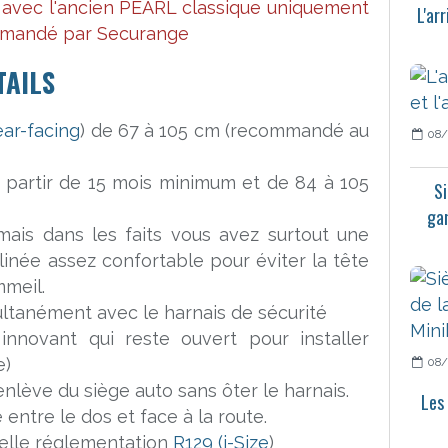
 avec l'ancien PEARL classique uniquement
L'ar
ommandé par Securange
TAILS
ar-facing
) de 67 à 105 cm (recommandé au
08/
à partir de 15 mois minimum et de 84 à 105
Si
gam
 mais dans les faits vous avez surtout une
clinée assez confortable pour éviter la tête
meil.
multanément avec le harnais de sécurité
innovant qui reste ouvert pour installer
e)
08/
enlève du siège auto sans ôter le harnais.
Les
entre le dos et face à la route.
elle réglementation
R129 (i-Size
)