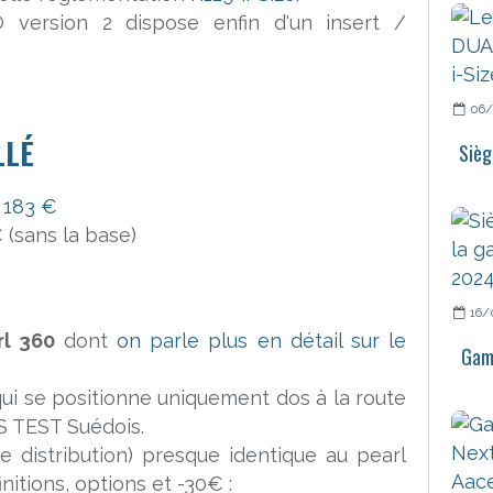
version 2 dispose enfin d'un insert /
06/
LLÉ
Sièg
e 183 €
(sans la base)
16/
rl 360
dont
on parle plus en détail sur le
Gamm
qui se positionne uniquement dos à la route
US TEST Suédois.
de distribution) presque identique au pearl
nitions, options et -30€ :