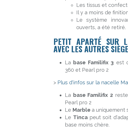
Les tissus et confec
Il y a moins de finiti
Le système innovan
ouverts, a été retiré.
PETIT APARTÉ SUR L
AVEC LES AUTRES SIÈG
La
base Familifix 3
est c
360 et Pearl pro 2
>
Plus d'infos sur la nacelle Ma
La
base Familifix 2
reste
Pearl pro 2
Le
Marble
a uniquement 
Le
Tinca
peut soit d'adap
base moins chère.