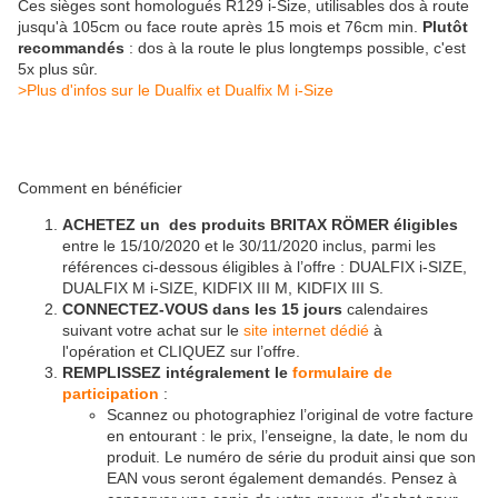
Ces sièges sont homologués R129 i-Size, utilisables dos à route
jusqu'à 105cm ou face route après 15 mois et 76cm min.
Plutôt
recommandés
: dos à la route le plus longtemps possible, c'est
5x plus sûr.
>Plus d'infos sur le Dualfix et Dualfix M i-Size
Comment en bénéficier
ACHETEZ un des produits BRITAX RÖMER éligibles
entre le 15/10/2020 et le 30/11/2020 inclus, parmi les
références ci-dessous éligibles à l’offre : DUALFIX i-SIZE,
DUALFIX M i-SIZE, KIDFIX III M, KIDFIX III S.
CONNECTEZ-VOUS dans les 15 jours
calendaires
suivant votre achat sur le
site internet dédié
à
l'opération et CLIQUEZ sur l’offre.
REMPLISSEZ intégralement le
formulaire de
participation
:
Scannez ou photographiez l’original de votre facture
en entourant : le prix, l’enseigne, la date, le nom du
produit. Le numéro de série du produit ainsi que son
EAN vous seront également demandés. Pensez à