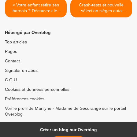
< Votre enfant retire ses
Crash-tests et nouvelle
harnais ? Découvrez les
sélection sièges auto
solutions chest clip, 5 points
Securange (1er et 2ème
plus, et buckle-upp
semestre 2020) >
Hébergé par Overblog
Top articles
Pages
Contact
Signaler un abus
C.G.U.
Cookies et données personnelles
Préférences cookies
Voir le profil de Marilyne - Madame de Sécurange sur le portail
Overblog
Créer un blog sur Overblog