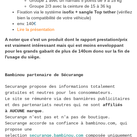
Groupe 1 avec un harnais 5 points de 9 à 18 kg
Groupe 2/3 avec la ceinture de 15 à 36 kg
Fixation via le système
isofix + sangle Top tether
(vérifiez
bien la compatibilité de votre véhicule)
env. 140
€
Lire la
présentation
A noter que c'est un produit dont le rapport prestation/prix
est vraiment intéressant mais qui est moins enveloppant
pour les grands gabarit de plus de 140cm donc sur la fin de
l'usage du siège.
Bambinou partenaire de Sécurange
Securange propose des informations totalement
gratuites et neutres pour les consommateurs.
Le site se rémunère via des bannières publicitaires
et des partenariats neutres qui ne sont
affiliés
à AUCUNE marque
.
Securange n'est pas et n'a pas de boutique.
Securange accorde sa confiance à bambinou.com, qui
propose une
selection
securange.bambinou.com
composée uniquement