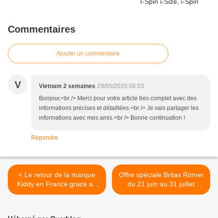
Commentaires
Ajouter un commentaire
V
Vietnam 2 semaines
29/05/2020 06:53
Bonjour,<br /> Merci pour votre article très complet avec des
informations précises et détaillées.<br /> Je vais partager les
informations avec mes amis.<br /> Bonne continuation !
Répondre
< Le retour de la marque
Offre spéciale Britax Römer
Kiddy en France grace au
du 21 juin au 31 juillet
rachat du groupe 4Kraft !
jusqu'à 50€ remboursés >