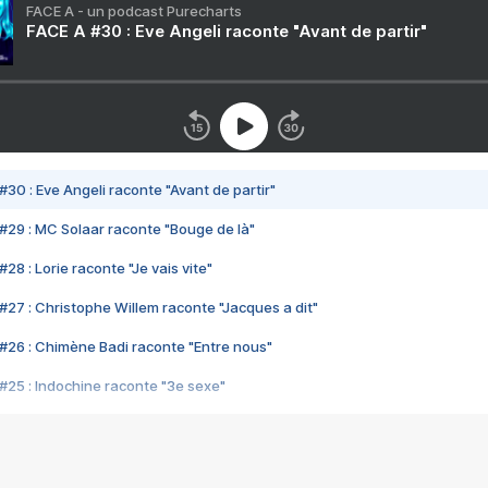
FACE A - un podcast Purecharts
FACE A #30 : Eve Angeli raconte "Avant de partir"
#30 : Eve Angeli raconte "Avant de partir"
#29 : MC Solaar raconte "Bouge de là"
28 : Lorie raconte "Je vais vite"
#27 : Christophe Willem raconte "Jacques a dit"
#26 : Chimène Badi raconte "Entre nous"
#25 : Indochine raconte "3e sexe"
#24 : Zaho raconte "C'est chelou"
#23 : Patrick Bruel raconte "Au café des délices"