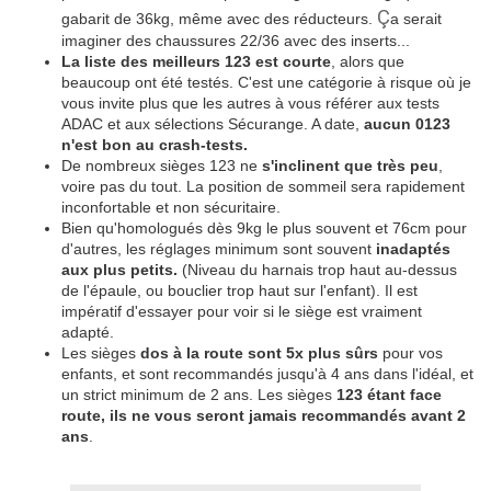
Ç
gabarit de 36kg, même avec des réducteurs.
a serait
imaginer des chaussures 22/36 avec des inserts...
La liste des meilleurs 123 est courte
, alors que
beaucoup ont été testés. C'est une catégorie à risque où je
vous invite plus que les autres à vous référer aux tests
ADAC et aux sélections Sécurange. A date,
aucun 0123
n'est bon au crash-tests.
De nombreux sièges 123 ne
s'inclinent que très peu
,
voire pas du tout. La position de sommeil sera rapidement
inconfortable et non sécuritaire.
Bien qu'homologués dès 9kg le plus souvent et 76cm pour
d'autres, les réglages minimum sont souvent
inadaptés
aux plus petits.
(Niveau du harnais trop haut au-dessus
de l'épaule, ou bouclier trop haut sur l'enfant). Il est
impératif d'essayer pour voir si le siège est vraiment
adapté.
Les sièges
dos à la route sont 5x plus sûrs
pour vos
enfants, et sont recommandés jusqu'à 4 ans dans l'idéal, et
un strict minimum de 2 ans. Les sièges
123 étant face
route, ils ne vous seront jamais recommandés avant 2
ans
.