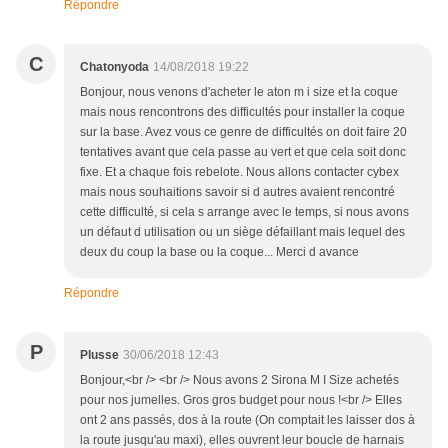
Répondre
C
Chatonyoda
14/08/2018 19:22
Bonjour, nous venons d'acheter le aton m i size et la coque
mais nous rencontrons des difficultés pour installer la coque
sur la base. Avez vous ce genre de difficultés on doit faire 20
tentatives avant que cela passe au vert et que cela soit donc
fixe. Et a chaque fois rebelote. Nous allons contacter cybex
mais nous souhaitions savoir si d autres avaient rencontré
cette difficulté, si cela s arrange avec le temps, si nous avons
un défaut d utilisation ou un siège défaillant mais lequel des
deux du coup la base ou la coque... Merci d avance
Répondre
P
Plusse
30/06/2018 12:43
Bonjour,<br /> <br /> Nous avons 2 Sirona M I Size achetés
pour nos jumelles. Gros gros budget pour nous !<br /> Elles
ont 2 ans passés, dos à la route (On comptait les laisser dos à
la route jusqu'au maxi), elles ouvrent leur boucle de harnais