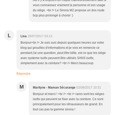
oui il y a toujours un risque malheureusement sauf si
vous connaissez vraiment la personne et son usage
du siège. <br /> Le Sirona M2 propose un dos route
bcp plus prolongé à choisir :)
L
Lisa
26/07/2017 03:13
Bonjour<br /> Je suis suis depuis quelques heures sur votre
blog qui grouilles d'informations et je vois en remercie ce
pendant j'ai une question, peut être bête, est ce que les siège
avec systeme isofix peuvent être utilisés SANS isofix,
simplement avec la ceinture? <br /> Merci beaucoup
Répondre
M
Marilyne - Maman Sécurange
02/08/2017 10:31
Bonjour et merci ! <br /> <br /> rares sont les sièges
isofix qui peuvent se fixer avec la ceinture. Ce sont
principalement pour les réhausseurs de grand. En
tout cas pas la gamme sirona !