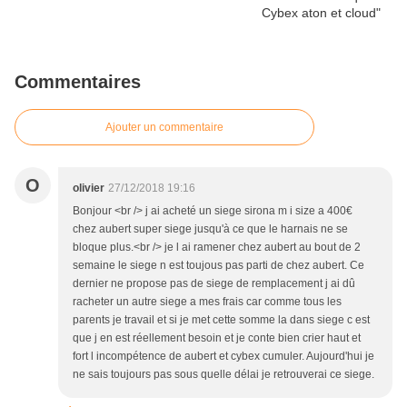
Commentaires
Ajouter un commentaire
O
olivier
27/12/2018 19:16
Bonjour <br /> j ai acheté un siege sirona m i size a 400€
chez aubert super siege jusqu'à ce que le harnais ne se
bloque plus.<br /> je l ai ramener chez aubert au bout de 2
semaine le siege n est toujous pas parti de chez aubert. Ce
dernier ne propose pas de siege de remplacement j ai dû
racheter un autre siege a mes frais car comme tous les
parents je travail et si je met cette somme la dans siege c est
que j en est réellement besoin et je conte bien crier haut et
fort l incompétence de aubert et cybex cumuler. Aujourd'hui je
ne sais toujours pas sous quelle délai je retrouverai ce siege.