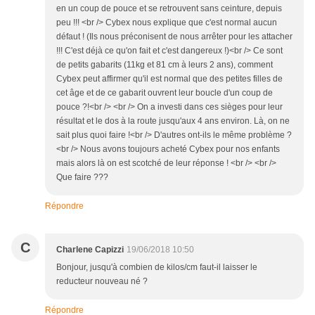
en un coup de pouce et se retrouvent sans ceinture, depuis
peu !!! <br /> Cybex nous explique que c'est normal aucun
défaut ! (Ils nous préconisent de nous arrêter pour les attacher
!!! C'est déjà ce qu'on fait et c'est dangereux !)<br /> Ce sont
de petits gabarits (11kg et 81 cm à leurs 2 ans), comment
Cybex peut affirmer qu'il est normal que des petites filles de
cet âge et de ce gabarit ouvrent leur boucle d'un coup de
pouce ?!<br /> <br /> On a investi dans ces sièges pour leur
résultat et le dos à la route jusqu'aux 4 ans environ. Là, on ne
sait plus quoi faire !<br /> D'autres ont-ils le même problème ?
<br /> Nous avons toujours acheté Cybex pour nos enfants
mais alors là on est scotché de leur réponse ! <br /> <br />
Que faire ???
Répondre
C
Charlene Capizzi
19/06/2018 10:50
Bonjour, jusqu'à combien de kilos/cm faut-il laisser le
reducteur nouveau né ?
Répondre