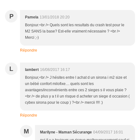
P
Pamela
13/01/2018 20:20
Bonjour.<br /> Quels sont les resultats du crash test pour le
M2 SANS la base? Est-elle vraiment nécessaire ? <br />
Merci ;-)
Répondre
L
lambert
16/08/2017 16:17
Bonjour,<br /> J hésites entre l achat d un sirona i m2 size et
un bébé confort milofixe.... quels sont les
avantages/inconvénients entre ces 2 sieges s il vous plaie ?
<br /> de plus y a t il un risque d acheter un siege d occasion (
cybex sirona pour le coup ) ?<br /> mercii !!!! :)
Répondre
M
Marilyne - Maman Sécurange
04/09/2017 16:01