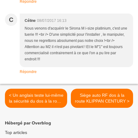
Répondre
C
Céline
08/07/2017 16:13
Nous venons d'acquérir le Sirona M i-size platinium, c'est une
tuerie !!! <br /> D'une simplicité pour l'installer , le manipuler,
nous ne regrettons absolument pas notre choix !<br />
Attention au M2 il n'est pas pivotant ! Et le M"1" est toujours
commercialisé contrairement à ce que l'on a pu lire par
endroit !!!
Répondre
< Un anglais teste lui-même
Siège auto RF dos à la
la sécurité du dos à la route
route KLIPPAN CENTURY >
! 4 min pour changer d'avis
?
Hébergé par Overblog
Top articles