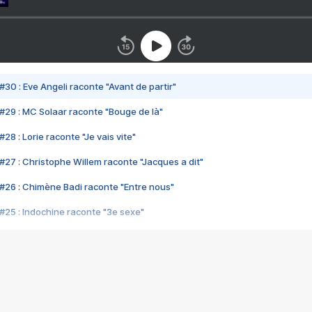
#30 : Eve Angeli raconte "Avant de partir"
#29 : MC Solaar raconte "Bouge de là"
28 : Lorie raconte "Je vais vite"
#27 : Christophe Willem raconte "Jacques a dit"
#26 : Chimène Badi raconte "Entre nous"
#25 : Indochine raconte "3e sexe"
#24 : Zaho raconte "C'est chelou"
#23 : Patrick Bruel raconte "Au café des délices"
#22 : Kyo raconte "Le chemin"