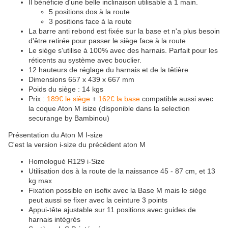
Il bénéficie d'une belle inclinaison utilisable à 1 main.
5 positions dos à la route
3 positions face à la route
La barre anti rebond est fixée sur la base et n'a plus besoin
d'être retirée pour passer le siège face à la route
Le siège s'utilise à 100% avec des harnais. Parfait pour les
réticents au système avec bouclier.
12 hauteurs de réglage du harnais et de la têtière
Dimensions 657 x 439 x 667 mm
Poids du siège : 14 kgs
Prix :
189€ le siège
+
162€ la base
compatible aussi avec
la coque Aton M isize (disponible dans la selection
securange by Bambinou)
Présentation du Aton M I-size
C'est la version i-size du précédent aton M
Homologué R129 i-Size
Utilisation dos à la route de la naissance 45 - 87 cm, et 13
kg max
Fixation possible en isofix avec la Base M mais le siège
peut aussi se fixer avec la ceinture 3 points
Appui-tête ajustable sur 11 positions avec guides de
harnais intégrés