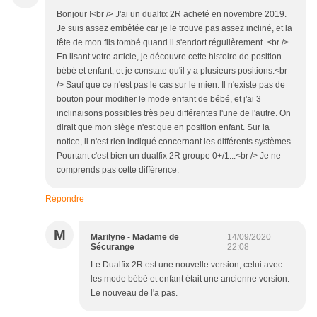
Bonjour !<br /> J'ai un dualfix 2R acheté en novembre 2019.
Je suis assez embêtée car je le trouve pas assez incliné, et la
tête de mon fils tombé quand il s'endort régulièrement. <br />
En lisant votre article, je découvre cette histoire de position
bébé et enfant, et je constate qu'il y a plusieurs positions.<br
/> Sauf que ce n'est pas le cas sur le mien. Il n'existe pas de
bouton pour modifier le mode enfant de bébé, et j'ai 3
inclinaisons possibles très peu différentes l'une de l'autre. On
dirait que mon siège n'est que en position enfant. Sur la
notice, il n'est rien indiqué concernant les différents systèmes.
Pourtant c'est bien un dualfix 2R groupe 0+/1...<br /> Je ne
comprends pas cette différence.
Répondre
M
Marilyne - Madame de
14/09/2020
Sécurange
22:08
Le Dualfix 2R est une nouvelle version, celui avec
les mode bébé et enfant était une ancienne version.
Le nouveau de l'a pas.