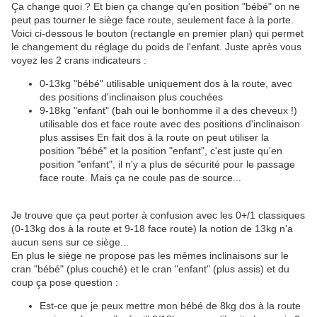
Ça change quoi ? Et bien ça change qu'en position "bébé" on ne
peut pas tourner le siège face route, seulement face à la porte.
Voici ci-dessous le bouton (rectangle en premier plan) qui permet
le changement du réglage du poids de l'enfant. Juste après vous
voyez les 2 crans indicateurs :
0-13kg "bébé" utilisable uniquement dos à la route, avec
des positions d'inclinaison plus couchées
9-18kg "enfant" (bah oui le bonhomme il a des cheveux !)
utilisable dos et face route avec des positions d'inclinaison
plus assises En fait dos à la route on peut utiliser la
position "bébé" et la position "enfant", c'est juste qu'en
position "enfant", il n'y a plus de sécurité pour le passage
face route. Mais ça ne coule pas de source...
Je trouve que ça peut porter à confusion avec les 0+/1 classiques
(0-13kg dos à la route et 9-18 face route) la notion de 13kg n'a
aucun sens sur ce siège...
En plus le siège ne propose pas les mêmes inclinaisons sur le
cran "bébé" (plus couché) et le cran "enfant" (plus assis) et du
coup ça pose question :
Est-ce que je peux mettre mon bébé de 8kg dos à la route