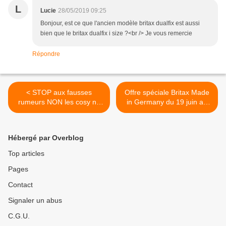
L
Lucie
28/05/2019 09:25
Bonjour, est ce que l'ancien modèle britax dualfix est aussi
bien que le britax dualfix i size ?<br /> Je vous remercie
Répondre
< STOP aux fausses
Offre spéciale Britax Made
rumeurs NON les cosy ne
in Germany du 19 juin au
tuent pas les enfants quand
18 juillet jusqu'à 50€
ils sont bien utilisés !
remboursés >
Hébergé par Overblog
Top articles
Pages
Contact
Signaler un abus
C.G.U.