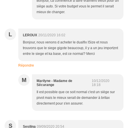
Bonjour, ca commence à faire vraiment vieux pour un
siège auto. Si votre budget vous le permet il serait
mieux de changer.
L
LEROUX
20/11/2020 16:02
Bonjour, nous venons d acheter le dualfix ISize et nous
trouvons que le siege gigote beaucoup, il y a un jeu importznt
entre le siege et ka base, est ce normal? Merci
Répondre
M
Marilyne - Madame de
10/12/2020
Sécurange
18:18
Il est possible que ce soit normal c'est un siège sur
pivot mais le mieux serait de demander à britax
directement pour s'en assurer.
S
Sesilina
09/09/2020 20:54