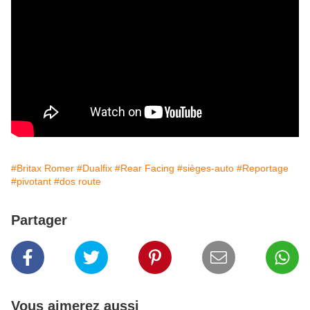
#Britax Romer
#Dualfix
#Rear Facing
#sièges-auto
#Reportage
#pivotant
#dos route
Partager
Vous aimerez aussi