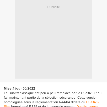
Publicité
Mise à jour 05/2022
Le Dualfix classique est peu à peu remplacé par le Dualfix 2R qui
fait maintenant partie de la sélection sécurange. Cette version
homologuée sous la réglementation R44/04 diffère du
Dualfix i-
Size
homologué R129 et de la nouvelle gamme
Dualfix Isense