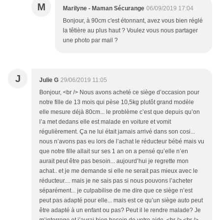
M
Marilyne - Maman Sécurange
06/09/2019 17:04
Bonjour, à 90cm c'est étonnant, avez vous bien réglé
la têtière au plus haut ? Voulez vous nous partager
une photo par mail ?
J
Julie G
29/06/2019 11:05
Bonjour, <br /> Nous avons acheté ce siège d’occasion pour
notre fille de 13 mois qui pèse 10,5kg plutôt grand modèle
elle mesure déjà 80cm... le problème c’est que depuis qu’on
l’a met dedans elle est malade en voiture et vomit
régulièrement. Ça ne lui était jamais arrivé dans son cosi...
nous n’avons pas eu lors de l’achat le réducteur bébé mais vu
que notre fille allait sur ses 1 an on a pensé qu’elle n’en
aurait peut être pas besoin... aujourd’hui je regrette mon
achat.. et je me demande si elle ne serait pas mieux avec le
réducteur.... mais je ne sais pas si nous pouvons l’acheter
séparément... je culpabilise de me dire que ce siège n’est
peut pas adapté pour elle... mais est ce qu’un siège auto peut
être adapté à un enfant ou pas? Peut il le rendre malade? Je
m’interroge et j’aurai bien besoin de votre aide..<br /> <br />